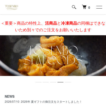
0
＜重要＞商品の特性上、
活商品
と
冷凍商品
の同梱はできな
いため別々でのご注文をお願いいたします
NEWS
2026/07/10
2026年 夏ギフトの御注文をスタートしました！