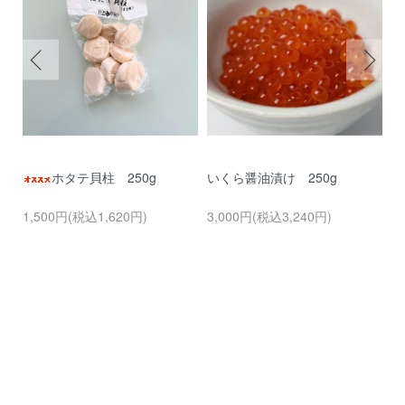
生
ホタテ貝柱 250g
いくら醤油漬け 250g
1,500円(税込1,620円)
3,000円(税込3,240円)
9