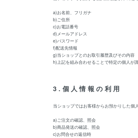
a)お名前、フリガナ
b)ご住所
c)お電話番号
d)メールアドレス
e)パスワード
f)配送先情報
g)当ショップとのお取引履歴及びその内容
h)上記を組み合わせることで特定の個人が
3.個人情報の利用
当ショップではお客様からお預かりした個
a)ご注文の確認、照会
b)商品発送の確認、照会
c)お問合せの返信時