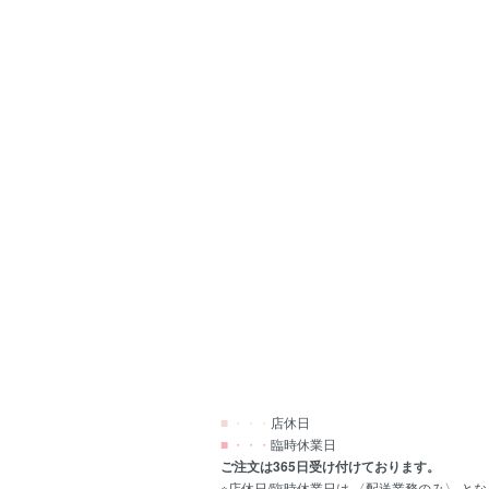
■ ・・・
店休日
■ ・・・
臨時休業日
ご注文は365日受け付けております。
※店休日/臨時休業日は 〈配送業務のみ〉 と