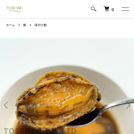
0
ホーム
鮑
味付け鮑