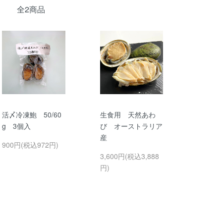
全2商品
活〆冷凍鮑 50/60
生食用 天然あわ
g 3個入
び オーストラリア
産
900円(税込972円)
3,600円(税込3,888
円)