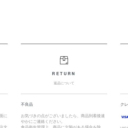
RETURN
返品について
不良品
ク
面に
お気づきの点がございましたら、商品到着後速
やかにご連絡ください。
注文
食品衛生管理上、商品に欠陥がある場合を除