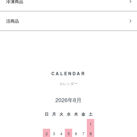
冷凍商品
活商品
CALENDAR
カレンダー
2026年8月
日
月
火
水
木
金
土
1
2
3
4
5
6
7
8